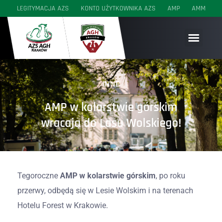
LEGITYMACJA AZS
KONTO UŻYTKOWNIKA AZS
AMP
AMM
SEKCJE WYCZYNOWE
SEKCJE AKADEMICKIE
SEKCJE MŁODZIEŻOWE
INNE
AMP w kolarstwie górskim
wracają do Lasu Wolskiego!
Tegoroczne
AMP w kolarstwie górskim
, po roku
przerwy, odbędą się w Lesie Wolskim i na terenach
Hotelu Forest w Krakowie.