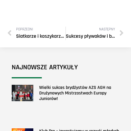
POPRZEDNI
NASTĘPNY
Siatkarze i koszykarze z trzema medalami Akademickich Mistrzostw Polski
Sukcesy pływaków i biegaczy przełajowych na AMP
NAJNOWSZE ARTYKUŁY
Wielki sukces brydżystów AZS AGH na
Drużynowych Mistrzostwach Europy
Juniorów!