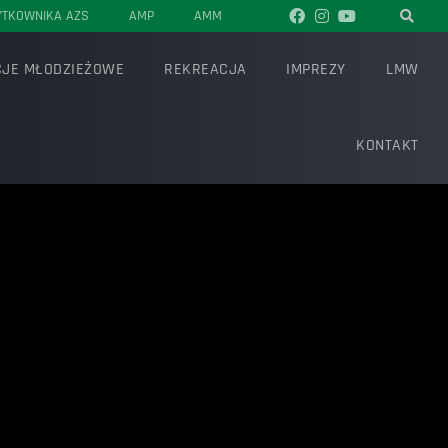
YTKOWNIKA AZS
AMP
AMM
JE MŁODZIEŻOWE
REKREACJA
IMPREZY
LMW
KONTAKT
J