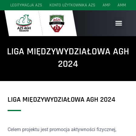
do
LEGITYMACJA AZS
KONTO UŻYTKOWNIKA AZS
AMP
AMM
treści
SEKCJE WYCZYNOWE
SEKCJE AKADEMICKIE
SEKCJE MŁODZIEŻOWE
LIGA MIĘDZYWYDZIAŁOWA AGH
2024
LIGA MIĘDZYWYDZIAŁOWA AGH 2024
Celem projektu jest promocja aktywności fizycznej,