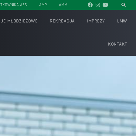
YTKOWNIKA AZS
AMP
AMM
JE MŁODZIEŻOWE
REKREACJA
IMPREZY
LMW
KONTAKT