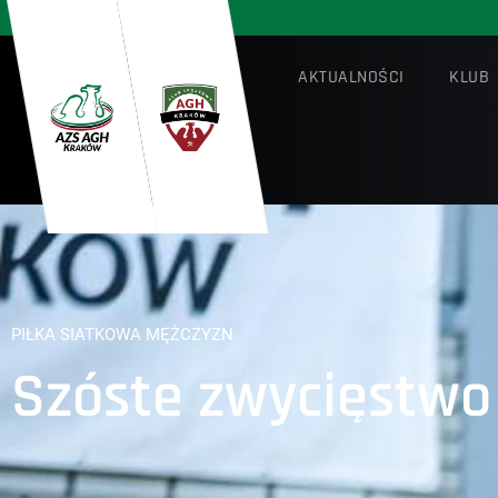
AKTUALNOŚCI
KLUB
PIŁKA SIATKOWA MĘŻCZYZN
Szóste zwycięstwo 