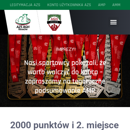
LEGITYMACJA AZS
KONTO UŻYTKOWNIKA AZS
AMP
AMM
SEKCJE WYCZYNOWE
SEKCJE AKADEMICKIE
SEKCJE MŁODZIEŻOWE
IMPREZY
Nasi sportowcy pokazali, że
warto walczyć do końca –
zapraszamy na tegoroczne
podsumowanie AMP
2000 punktów i 2. miejsce