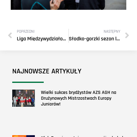
POPRZEDNI
NASTĘPNY
Liga Międzywydziałowa AGH 2024/2025 za nami!
Słodko-gorzki sezon ligowy dla drużyn AZS AGH Kraków
NAJNOWSZE ARTYKUŁY
Wielki sukces brydżystów AZS AGH na
Drużynowych Mistrzostwach Europy
Juniorów!