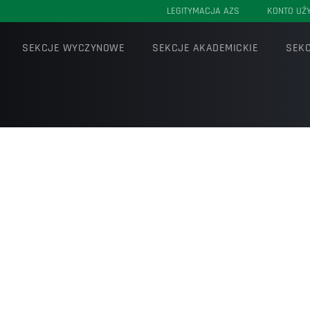
LEGITYMACJA AZS
KONTO UŻ
SEKCJE WYCZYNOWE
SEKCJE AKADEMICKIE
SEKC
zywydziałowej AGH