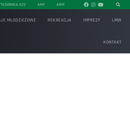
YTKOWNIKA AZS
AMP
AMM
JE MŁODZIEŻOWE
REKREACJA
IMPREZY
LMW
KONTAKT