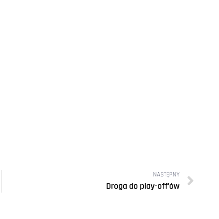
NASTĘPNY
Droga do play-off’ów