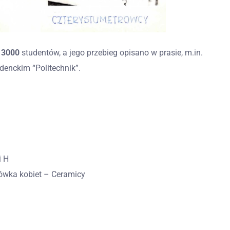
d
3000
studentów, a jego przebieg opisano w prasie, m.in.
denckim “Politechnik”.
i H
ykówka kobiet – Ceramicy