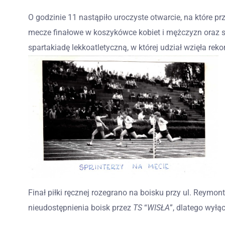
O godzinie 11 nastąpiło uroczyste otwarcie, na które p
mecze finałowe w koszykówce kobiet i mężczyzn oraz s
spartakiadę lekkoatletyczną, w której udział wzięła rek
Finał piłki ręcznej rozegrano na boisku przy ul. Reymonta
nieudostępnienia boisk przez
TS
“
WISŁA
”, dlatego wyłą