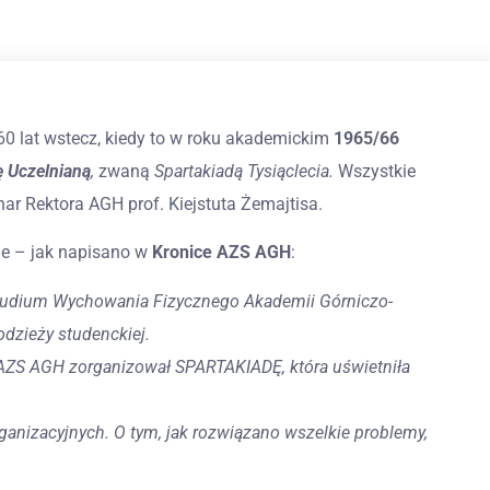
60 lat wstecz, kiedy to w roku akademickim
1965/66
ę Uczelnianą
,
zwaną
Spartakiadą Tysiąclecia.
Wszystkie
ar Rektora AGH prof. Kiejstuta Żemajtisa.
ie – jak napisano w
Kronice AZS AGH
:
Studium Wychowania Fizycznego Akademii Górniczo-
dzieży studenckiej.
y AZS AGH zorganizował SPARTAKIADĘ, która uświetniła
ganizacyjnych. O tym, jak rozwiązano wszelkie problemy,