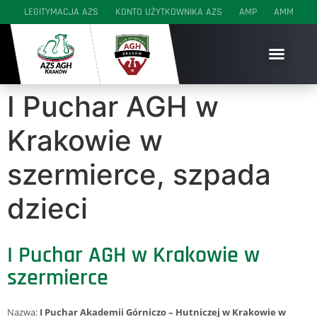
do
LEGITYMACJA AZS
KONTO UŻYTKOWNIKA AZS
AMP
AMM
treści
SEKCJE WYCZYNOWE
SEKCJE AKADEMICKIE
SEKCJE MŁODZIEŻOWE
I Puchar AGH w
Krakowie w
szermierce, szpada
dzieci
I Puchar AGH w Krakowie w
szermierce
Nazwa:
I Puchar Akademii Górniczo – Hutniczej w Krakowie w