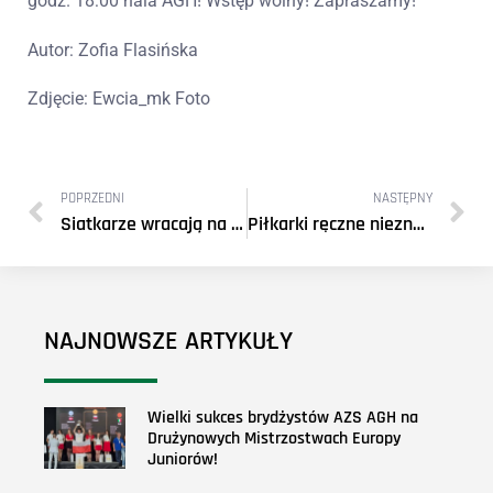
godz. 18:00 hala AGH! Wstęp wolny! Zapraszamy!
Autor: Zofia Flasińska
Zdjęcie: Ewcia_mk Foto
POPRZEDNI
NASTĘPNY
Siatkarze wracają na Piastowską
Piłkarki ręczne nieznacznie przegrywają mecz wyjazdowy
NAJNOWSZE ARTYKUŁY
Wielki sukces brydżystów AZS AGH na
Drużynowych Mistrzostwach Europy
Juniorów!