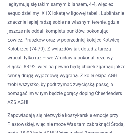
legitymują się takim samym bilansem, 4-4, więc ex
aequo dzielimy IX i X lokatę w ligowej tabeli. Lublinianie
znacznie lepiej radzą sobie na własnym terenie, gdzie
jeszcze nie oddali kompletu punktów, pokonując:
Łowicz, Pruszków oraz w poprzedniej kolejce Kotwicę
Kołobrzeg (74:70). Z wyjazdów jak dotąd z tarczą
wracali tylko raz – we Wrocławiu pokonali rezerwy
Śląska, 88:92, więc na pewno będą chcieli zgarnąć jakże
cenną drugą wyjazdową wygraną. Z kolei ekipa AGH
zrobi wszystko, by podtrzymać zwycięską passę, a
pomagać im w tym będzie gorący doping Cheerleaders
AZS AGH!
Zapowiadają się niezwykłe koszykarskie emocje przy
Piastowskiej, więc nie może Was tam zabraknąć! Środa,