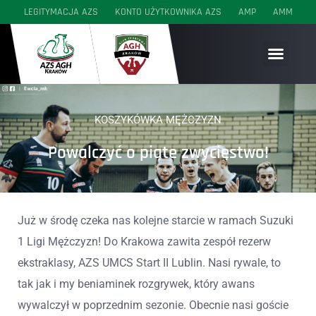
LEGITYMACJA AZS
KONTO UŻYTKOWNIKA AZS
AMP
AMM
SEKCJE WYCZYNOWE
SEKCJE AKADEMICKIE
SEKCJE MŁODZIEŻOWE
KOSZYKÓWKA MĘŻCZYZN
Powalczyć o piąte zwycięstwo!
Już w środę czeka nas kolejne starcie w ramach Suzuki
1 Ligi Mężczyzn! Do Krakowa zawita zespół rezerw
ekstraklasy, AZS UMCS Start II Lublin. Nasi rywale, to
tak jak i my beniaminek rozgrywek, który awans
wywalczył w poprzednim sezonie. Obecnie nasi goście