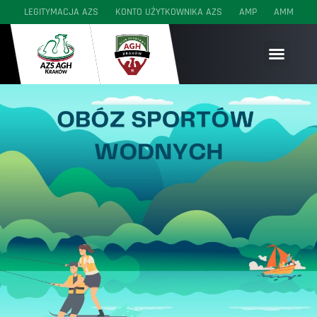
LEGITYMACJA AZS
KONTO UŻYTKOWNIKA AZS
AMP
AMM
SEKCJE WYCZYNOWE
SEKCJE AKADEMICKIE
SEKCJE MŁODZIEŻOWE