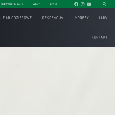
YTKOWNIKA AZS
AMP
AMM
JE MŁODZIEŻOWE
REKREACJA
IMPREZY
LMW
KONTAKT