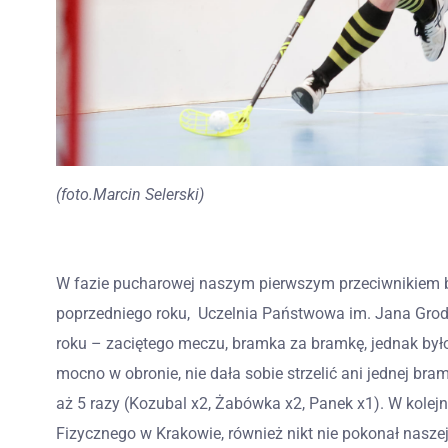
(foto.Marcin Selerski)
W fazie pucharowej naszym pierwszym przeciwnikiem b
poprzedniego roku, Uczelnia Państwowa im. Jana Grod
roku – zaciętego meczu, bramka za bramkę, jednak było
mocno w obronie, nie dała sobie strzelić ani jednej b
aż 5 razy (Kozubal x2, Żabówka x2, Panek x1). W kol
Fizycznego w Krakowie, również nikt nie pokonał nasze