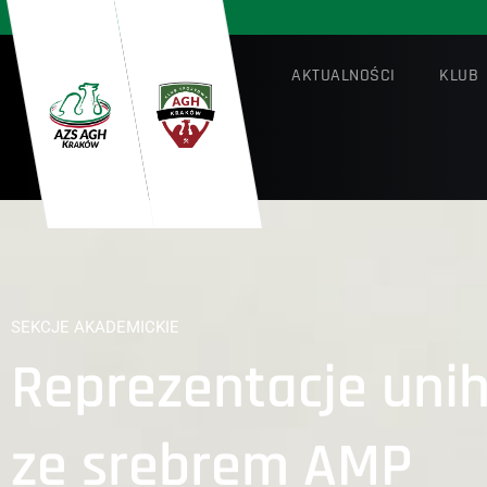
AKTUALNOŚCI
KLUB
SEKCJE AKADEMICKIE
Reprezentacje unih
ze srebrem AMP