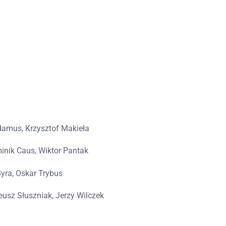
Adamus, Krzysztof Makieła
inik Caus, Wiktor Pantak
Byra, Oskar Trybus
eusz Słuszniak, Jerzy Wilczek