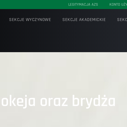
LEGITYMACJA AZS
KONTO UŻ
SEKCJE WYCZYNOWE
SEKCJE AKADEMICKIE
SEKC
okeja oraz brydża