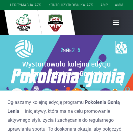
LEGITYMACJA AZS
KONTO UŻYTKOWNIKA AZS
AMP
AMM
SEKCJE WYCZYNOWE
SEKCJE AKADEMICKIE
SEKCJE MŁODZIEŻOWE
INNE
Wystartowała kolejna edycja
programu Pokolenia Gonią Lenia!
Ogłaszamy kolejną edycję programu
Pokolenia Gonią
Lenia
– inicjatywy, która ma na celu promowanie
aktywnego stylu życia i zachęcanie do regularnego
uprawiania sportu. To doskonała okazja, aby połączyć