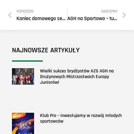
POPRZEDNI
NASTĘPNY
Koniec domowego sezonu Suzuki 1 Ligi Mężczyzn
AGH na Sportowo – turniej dla licealistów
NAJNOWSZE ARTYKUŁY
Wielki sukces brydżystów AZS AGH na
Drużynowych Mistrzostwach Europy
Juniorów!
Klub Pro – inwestujemy w rozwój młodych
sportowców