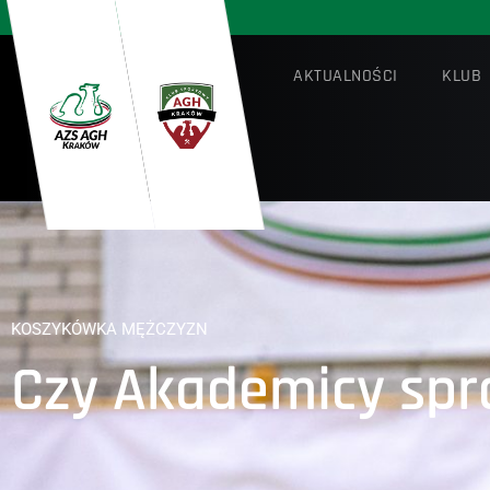
AKTUALNOŚCI
KLUB
KOSZYKÓWKA MĘŻCZYZN
Czy Akademicy spr