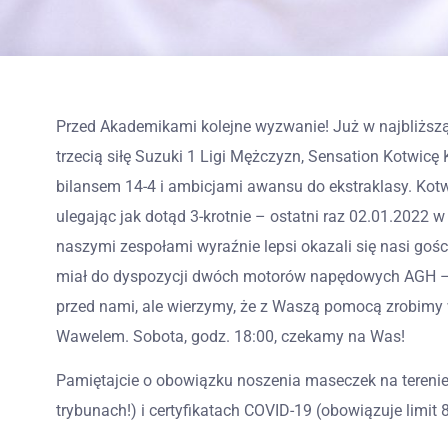
Przed Akademikami kolejne wyzwanie! Już w najbliższą
trzecią siłę Suzuki 1 Ligi Mężczyzn, Sensation Kotwicę
bilansem 14-4 i ambicjami awansu do ekstraklasy. Kotw
ulegając jak dotąd 3-krotnie – ostatni raz 02.01.202
naszymi zespołami wyraźnie lepsi okazali się nasi gośc
miał do dyspozycji dwóch motorów napędowych AGH – 
przed nami, ale wierzymy, że z Waszą pomocą zrobimy
Wawelem. Sobota, godz. 18:00, czekamy na Was!
Pamiętajcie o obowiązku noszenia maseczek na terenie
trybunach!) i certyfikatach COVID-19 (obowiązuje limit 