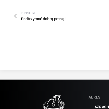
POPRZEDNI
Podtrzymać dobrą passę!
ADRES
AZS AGH