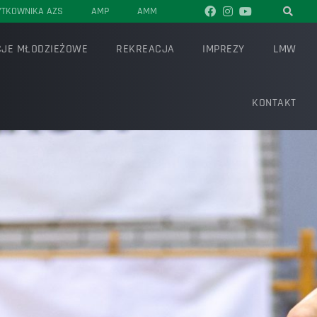
YTKOWNIKA AZS
AMP
AMM
JE MŁODZIEŻOWE
REKREACJA
IMPREZY
LMW
KONTAKT