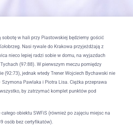
 sobotę w hali przy Piastowskiej będziemy gościć
 Kołobrzeg. Nasi rywale do Krakowa przyjeżdżają z
ica nieco lepiej radzi sobie w domu, na wyjazdach
2 w Tychach (97:88). W pierwszym meczu pomiędzy
ie (92:73), jednak wtedy Trener Wojciech Bychawski nie
Szymona Pawlaka i Piotra Lisa. Ciężka przeprawa
 wszystko, by zatrzymać komplet punktów pod
 całego obiektu SWFiS (również po zajęciu miejsc na
89 osób bez certyfikatów).