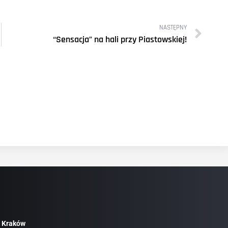
NASTĘPNY
“Sensacja” na hali przy Piastowskiej!
 Kraków