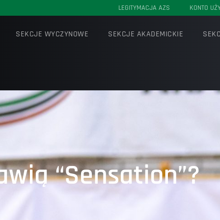
LEGITYMACJA AZS
KONTO UŻ
SEKCJE WYCZYNOWE
SEKCJE AKADEMICKIE
SEKC
awią “Sensation”?