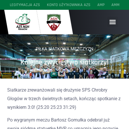
LEGITYMACJA AZS
KONTO UŻYTKOWNIKA AZS
AMP
AMM
SEKCJE WYCZYNOWE
SEKCJE AKADEMICKIE
SEKCJE MŁODZIEŻOWE
PIŁKA SIATKOWA MĘŻCZYZN
Kolejne zwycięstwo siatkarzy!
Siatkarze zrewanżowali się drużynie SPS Chrobry
Głogów w trzech świetnych setach, kończąc spotkanie z
wynikiem 3:0! (25:20 25:23 31:29)
Po wygranym meczu Bartosz Gomułka odebrał już
swoją siódmą statuetkę MVP, co umacnia jego pozycje