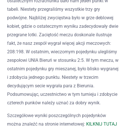
ostatecznym rozrachunku dało nam jeden punkt w
tabeli. Niestety przegraliśmy wszystkie trzy gry
podwójne. Najbliżej zwycięstwa było w grze deblowej
kobiet, gdzie o ostatecznym wyniku zadecydowały dwie
przegrane lotki. Zaciętość meczu doskonale ilustruje
fakt, że nasz zespół wygrał więcej akcji meczowych:
208:198. W ostatnim, wieczornym pojedynku ulegliśmy
zespołowi UNIA Bieruń w stosunku 2:5. W tym meczu, w
ostatnim pojedynku gry mieszanej, było blisko wygranej
i zdobycia jednego punktu. Niestety w trzecim
decydującym secie wygrała para z Bierunia.
Podsumowując, uczestnictwo w tym turnieju i zdobycie
czterech punków należy uznać za dobry wynik.
Szczegółowe wyniki poszczególnych pojedynków
można znaleźć na stronie internetowej:
KILKNIJ TUTAJ