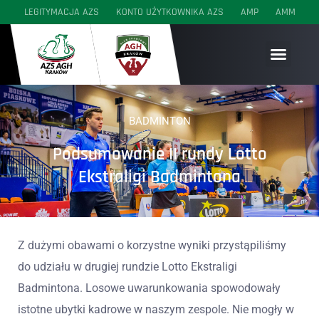
LEGITYMACJA AZS
KONTO UŻYTKOWNIKA AZS
AMP
AMM
SEKCJE WYCZYNOWE
SEKCJE AKADEMICKIE
SEKCJE MŁODZIEŻOWE
BADMINTON
Podsumowanie II rundy Lotto
Ekstraligi Badmintona
Z dużymi obawami o korzystne wyniki przystąpiliśmy
do udziału w drugiej rundzie Lotto Ekstraligi
Badmintona. Losowe uwarunkowania spowodowały
istotne ubytki kadrowe w naszym zespole. Nie mogły w