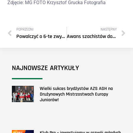
Zdjęcie: MG FOTO Krzysztof Grucka Fotografia
POPRZEDNI
NASTĘPNY
Powalczyć o 6-te zwycięstwo
Awans szachistów do III Ligi Małopolskiej
NAJNOWSZE ARTYKUŁY
Wielki sukces brydżystów AZS AGH na
Drużynowych Mistrzostwach Europy
Juniorów!
Klub Pro – inwestujemy w rozwój młodych