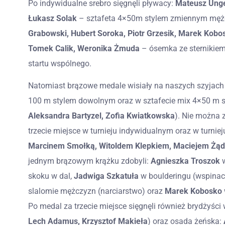
Po indywidualne srebro sięgnęli pływacy:
Mateusz Ungeh
Łukasz Solak
– sztafeta 4×50m stylem zmiennym mężc
Grabowski, Hubert Soroka, Piotr Grzesik, Marek Kobo
Tomek Calik, Weronika Żmuda
– ósemka ze sternikiem
startu wspólnego.
Natomiast brązowe medale wisiały na naszych szyjach
100 m stylem dowolnym oraz w sztafecie mix 4×50 m 
Aleksandra Bartyzel, Zofia Kwiatkowska­
). Nie można 
trzecie miejsce w turnieju indywidualnym oraz w turni
Marcinem Smołką, Witoldem Klepkiem, Maciejem Żąd
jednym brązowym krążku zdobyli:
Agnieszka Troszok
skoku w dal,
Jadwiga Szkatuła
w boulderingu (wspinac
slalomie mężczyzn (narciarstwo) oraz
Marek Kobosko
Po medal za trzecie miejsce sięgnęli również brydżyści 
Lech Adamus, Krzysztof Makieła
) oraz osada żeńska: