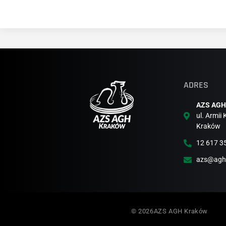
ADRES
AZS AGH
ul. Armii
Kraków
12 617 3
azs@agh.
© 2026AZS AGH Kraków