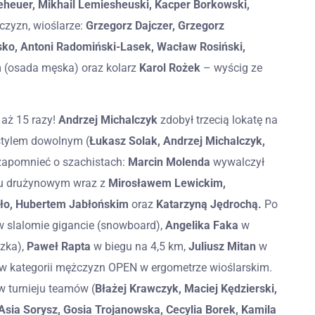
euer, Mikhail Lemiesheuski, Kacper Borkowski,
zyzn, wioślarze:
Grzegorz Dajczer, Grzegorz
sko, Antoni Radomiński-Lasek, Wacław Rosiński,
 (osada męska) oraz kolarz
Karol Rożek
– wyścig ze
 aż 15 razy!
Andrzej Michalczyk
zdobył trzecią lokatę na
stylem dowolnym (
Łukasz Solak, Andrzej Michalczyk,
zapomnieć o szachistach:
Marcin Molenda
wywalczył
eju drużynowym wraz z
Mirosławem Lewickim,
ło, Hubertem Jabłońskim
oraz
Katarzyną Jędrochą.
Po
w slalomie gigancie (snowboard),
Angelika Faka
w
zka),
Paweł Rapta
w biegu na 4,5 km,
Juliusz Mitan
w
w kategorii mężczyzn OPEN w ergometrze wioślarskim.
w turnieju teamów (
Błażej Krawczyk, Maciej Kędzierski,
Asia Sorysz, Gosia Trojanowska, Cecylia Borek, Kamila