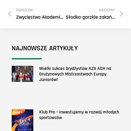
POPRZEDNI
NASTĘPNY
Zwycięstwo Akademików w tie-breaku!
Słodko-gorzkie zakończenie Ekstraligi Badmintona
NAJNOWSZE ARTYKUŁY
Wielki sukces brydżystów AZS AGH na
Drużynowych Mistrzostwach Europy
Juniorów!
Klub Pro – inwestujemy w rozwój młodych
sportowców