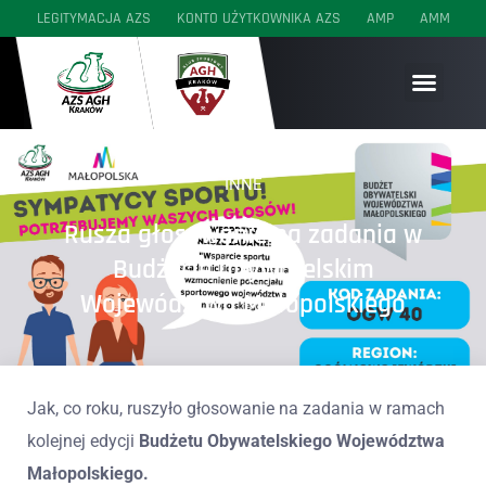
LEGITYMACJA AZS
KONTO UŻYTKOWNIKA AZS
AMP
AMM
SEKCJE WYCZYNOWE
SEKCJE AKADEMICKIE
SEKCJE MŁODZIEŻOWE
INNE
Rusza głosowanie na zadania w
Budżecie Obywatelskim
Województwa Małopolskiego
Jak, co roku, ruszyło głosowanie na zadania w ramach
kolejnej edycji
Budżetu Obywatelskiego Województwa
Małopolskiego.