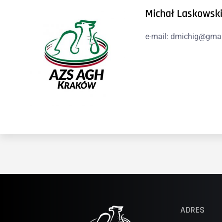
Michał Laskowsk
e-mail: dmichig@gma
ADRES