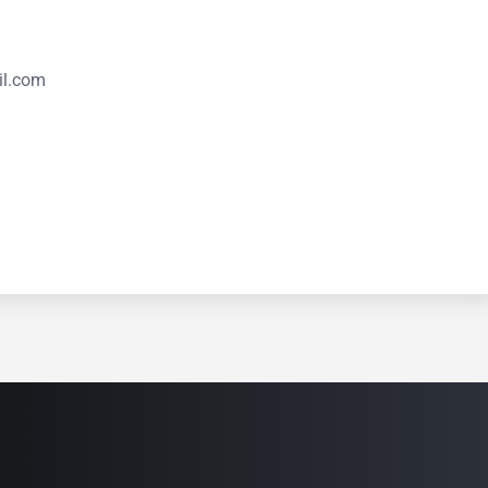
i
il.com